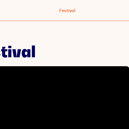
Festival
tival